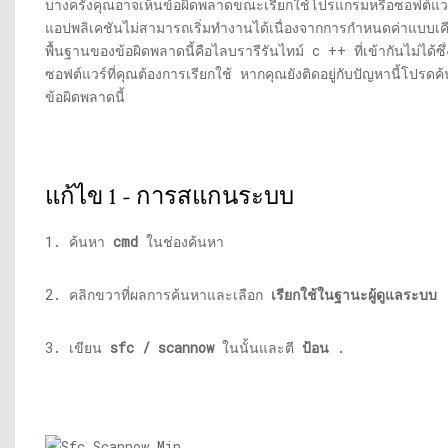
บางครั้งคุณอาจเห็นข้อผิดพลาดขณะเรียกใช้โปรแกรมหรือซอฟต์แวร
แอปพลิเคชันไม่สามารถเริ่มทำงานได้เนื่องจากการกำหนดค่าแบบเคีย
พื้นฐานของข้อผิดพลาดนี้คือไลบรารีรันไทม์ c ++ ที่เข้ากันไม่ได้ซ
ซอฟต์แวร์ที่คุณต้องการเรียกใช้ หากคุณยังติดอยู่กับปัญหานี้โปรดค้
ข้อผิดพลาดนี้
แก้ไข 1 - การสแกนระบบ
1. ค้นหา
cmd
ในช่องค้นหา
2. คลิกขวาที่ผลการค้นหาและเลือก
เรียกใช้ในฐานะผู้ดูแลระบบ
3. เขียน
sfc / scannow
ในนั้นและตี
ป้อน
.