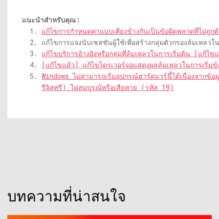
แนะนำสำหรับคุณ:
แก้ไขการกำหนดค่าแบบเคียงข้างกันเป็นข้อผิดพลาดที่ไม่ถู
แก้ไขการแจงนับเซสชันผู้ใช้เพื่อสร้างกลุ่มตัวกรองล้มเหล
แก้ไขบริการอ้างอิงหรือกลุ่มที่ล้มเหลวในการเริ่มต้น [แก้ไขแ
[แก้ไขแล้ว] แก้ไขไดรเวอร์จอแสดงผลล้มเหลวในการเริ่ม
Windows ไม่สามารถเริ่มอุปกรณ์ฮาร์ดแวร์นี้ได้เนื่องจากข
รีจิสทรี) ไม่สมบูรณ์หรือเสียหาย (รหัส 19)
บทความที่น่าสนใจ